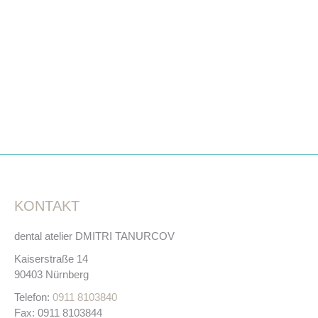
beraten Sie gerne und finden die beste Lösung für Ihre
Zahngesundheit!
TERMIN VEREINBAREN
KONTAKT
dental atelier DMITRI TANURCOV
Kaiserstraße 14
90403 Nürnberg
Telefon:
0911 8103840
Fax:
0911 8103844