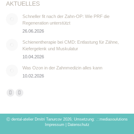
AKTUELLES
Schneller fit nach der Zahn-OP: Wie PRF die
Regeneration unterstützt
26.06.2026
Schienentherapie bei CMD: Entlastung für Zähne,
Kiefergelenk und Muskulatur
10.04.2026
Was Ozon in der Zahnmedizin alles kann
10.02.2026
Finden Sie uns auf:
Facebook
Instagram
page
page
opens
opens
in
in
Ⓒ dental-atelier Dmitri Tanurcov 2026; Umsetzung:
.::media
soul
utions
Impressum
|
Datenschutz
new
new